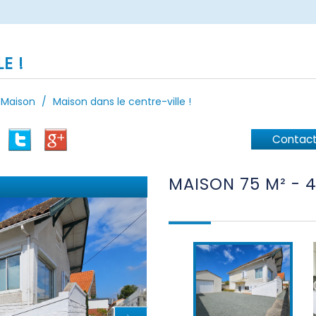
E !
Maison
Maison dans le centre-ville !
Contact
MAISON 75 M² -