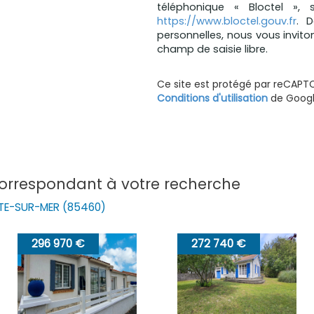
téléphonique « Bloctel », 
https://www.bloctel.gouv.fr
. 
personnelles, nous vous invito
champ de saisie libre.
Ce site est protégé par reCAPT
Conditions d'utilisation
de Google
correspondant à votre recherche
UTE-SUR-MER (85460)
2 740 €
292 040 €