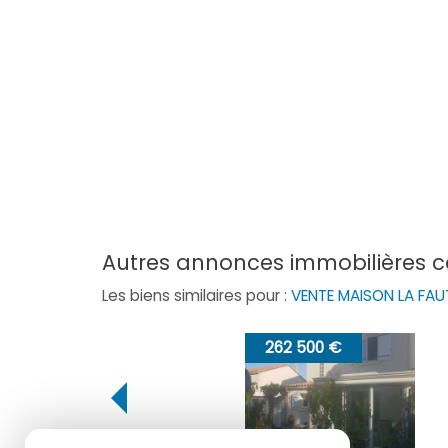
autres annonces immobilières 
Les biens similaires pour :
VENTE MAISON LA FA
 500 €
296 970 €
27