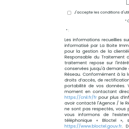
J'accepte les conditions d'ut
* 
* :
Les informations recueillies s
informatisé par La Boite Im
pour la gestion de la client
Responsable du Traitement d
traitement repose sur l'intér
conservées jusqu'à demande d
Réseau. Conformément à la loi
droits d’accès, de rectificatio
portabilité de vos données.
moment en contactant direct
https://cnil.fr/fr
pour plus d’in
avoir contacté l'Agence / le R
ne sont pas respectés, vous 
vous informons de l’existe
téléphonique « Bloctel », 
https://www.bloctel.gouv.fr
. 