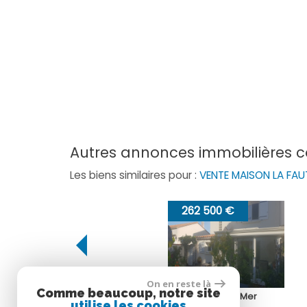
autres annonces immobilières 
Les biens similaires pour :
VENTE MAISON LA FA
262 500 €
296 970 €
On en reste là
Comme beaucoup, notre site
La Tranche-sur-Mer
La Faute-sur-Mer
utilise les cookies
Maison
Maison