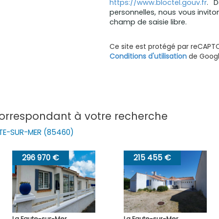
https://www.bloctel.gouv.fr
. 
personnelles, nous vous invito
champ de saisie libre.
Ce site est protégé par reCAPT
Conditions d'utilisation
de Google
correspondant à votre recherche
UTE-SUR-MER (85460)
228 000 €
285 000 €
La Faute-sur-Mer
L'Aiguillon-sur-Mer