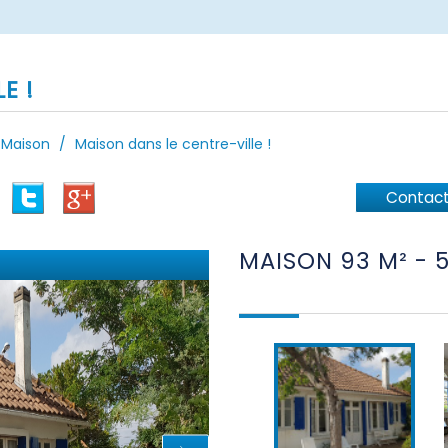
E !
Maison
Maison dans le centre-ville !
Contact
MAISON 93 M² -