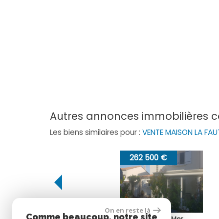
autres annonces immobilières 
Les biens similaires pour :
VENTE MAISON LA FA
292 040 €
On en reste là
Comme beaucoup, notre site
La Faute-sur-Mer