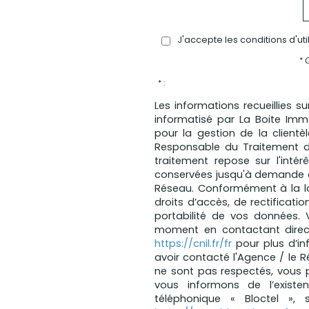
J'accepte les conditions d'ut
* 
* :
Les informations recueillies s
informatisé par La Boite Im
pour la gestion de la client
Responsable du Traitement d
traitement repose sur l'intér
conservées jusqu'à demande d
Réseau. Conformément à la loi
droits d’accès, de rectificatio
portabilité de vos données.
moment en contactant direct
https://cnil.fr/fr
pour plus d’in
avoir contacté l'Agence / le R
ne sont pas respectés, vous 
vous informons de l’existe
téléphonique « Bloctel », 