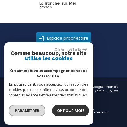
La Tranche-sur-Mer
Maison
Espace propriétaire
On en reste là
Comme beaucoup, notre site
utilise les cookies
On aimerait vous accompagner pendant
votre visite.
En poursuivant, vous acceptez l'utilisation des
© 2026 | Tous droits réservés | Traduction powered by Google -
Plan du
cookies par ce site, afin de vous proposer des
site
-
Mentions légales
-
Nos honoraires
-
Partenaires
-
Admin
-
Toutes
contenus adaptés et réaliser des statistiques !
nos annonces
Site internet compatible multi-supports,
PARAMÉTRER
OK POUR MOI !
un seul site adaptable à tous les types d'écrans.