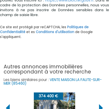
pouvez vous inscrire ici :
https://www.bloctel.gouv.fr
. Dans l
cadre de la protection des Données personnelles, nous vous
invitons à ne pas inscrire de Données sensibles dans le
champ de saisie libre.
Ce site est protégé par reCAPTCHA, les
Politiques de
Confidentialité
et es
Conditions d'utilisation
de Google
s'appliquent.
autres annonces immobilières
correspondant à votre recherche
Les biens similaires pour :
VENTE MAISON LA FAUTE-SUR-
MER (85460)
374 400 €
49