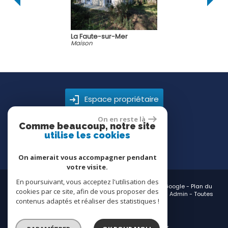
La Faute-sur-Mer
La Fa
Maison
Maiso
Espace propriétaire
On en reste là
Comme beaucoup, notre site
utilise les cookies
On aimerait vous accompagner pendant
votre visite.
En poursuivant, vous acceptez l'utilisation des
© 2026 | Tous droits réservés | Traduction powered by Google -
Plan du
cookies par ce site, afin de vous proposer des
site
-
Mentions légales
-
Nos honoraires
-
Partenaires
-
Admin
-
Toutes
contenus adaptés et réaliser des statistiques !
nos annonces
Site internet compatible multi-supports,