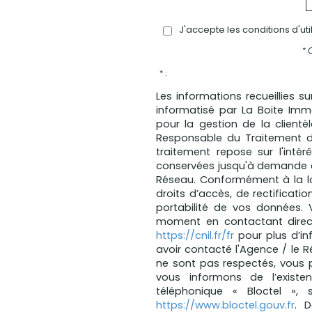
J'accepte les conditions d'ut
* 
* :
Les informations recueillies s
informatisé par La Boite Im
pour la gestion de la client
Responsable du Traitement d
traitement repose sur l'intér
conservées jusqu'à demande d
Réseau. Conformément à la loi
droits d’accès, de rectificatio
portabilité de vos données.
moment en contactant direct
https://cnil.fr/fr
pour plus d’in
avoir contacté l'Agence / le R
ne sont pas respectés, vous 
vous informons de l’existe
téléphonique « Bloctel », 
https://www.bloctel.gouv.fr
. 