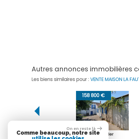
autres annonces immobilières 
Les biens similaires pour :
VENTE MAISON LA FA
158 800 €
215 455 €
On en reste là
Comme beaucoup, notre site
L'Aiguillon-sur-Mer
La Faute-sur-Mer
utilise les cookies
Maison
Maison